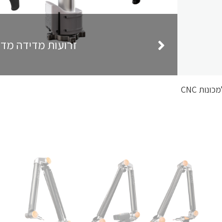
זרועות מדידה מדויקות מבית RPS Metrology
ונות CNC