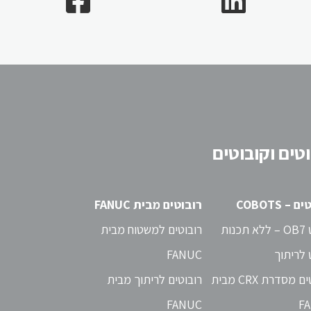
מדפסות תלת-מימד
מדפסות תלת-מימד מתכת
מדפסות תלת-מימד פלסטיק
טים וקובוטים
– COBOTS
רובוטים מבית FANUC
נות
רובוטים למשטוח מבית
 לריתוך
FANUC
קובוטים מסדרת CRX מבית
רובוטים לריתוך מבית
FANUC
F