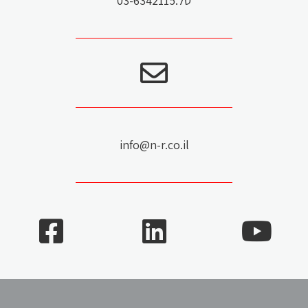
טל.03-6342115
info@n-r.co.il