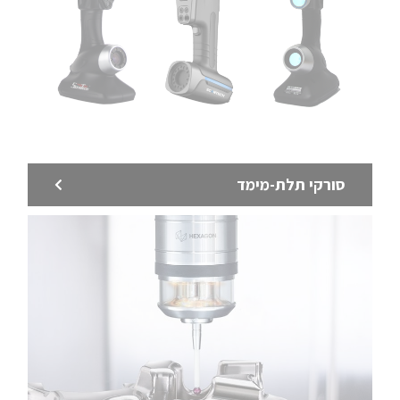
סורקי תלת-מימד