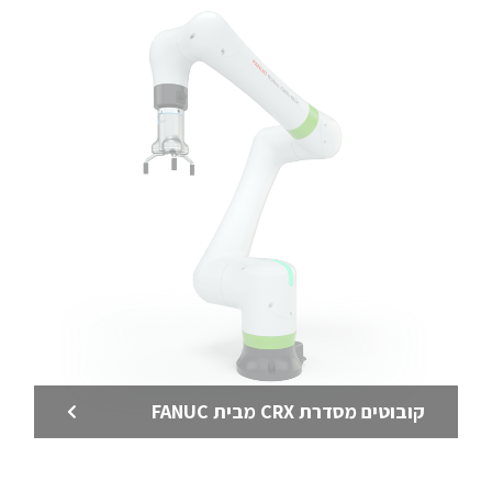
קובוטים מסדרת CRX מבית FANUC
קובוט לריתוך – OB7 Blaze – ללא תכנות