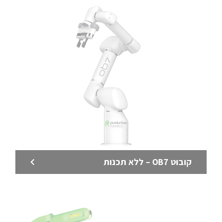
קובוט ריתוך ללא תכנות – OB7 – קובוט מהפכני שכל
אחד במפעל יכול ללמד
לדף המוצר >
קובוט OB7 – ללא תכנות
קובוטים מסדרת CRX מבית FANUC
סדרת הקובוטים CRX של FANUC הינה בשורה גדולה