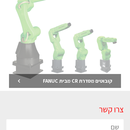
לכל מפעל או בית מלאכה
לדף המוצר >
קובוטים מסדרת CR מבית FANUC
קובוט OB7 – ללא תכנות
צרו קשר
קובוט ללא תכנות – OB7 – קובוט מהפכני שכל אחד
במפעל יכול ללמד
לדף המוצר >