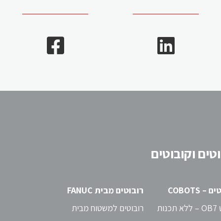
כרסומות קונבנציונליות
מבית KNUTH
כרסומות ידניות קונבנציונליות למכירה
טים וקובוטים
במגוון גדלים לעיבוד שבבי של מתכת,
לדף המוצר >
– COBOTS
רובוטים מבית FANUC
נות
רובוטים למשטוח מבית