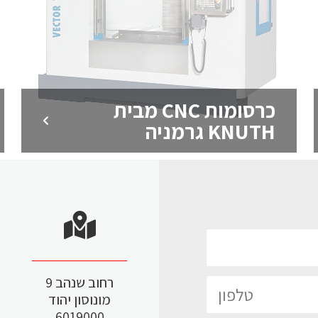
כרסומות CNC מבית
KNUTH גרמניה
מכונות לחיתוך בחוט מבית
NOVICK
מכונות ארוזיה לחיתוך בחוט אשר מיועדות
לחיתוך חלקים מהדפסת תלת
רחוב שנהב 9
לדף המוצר >
מונוסון יהוד
6019000