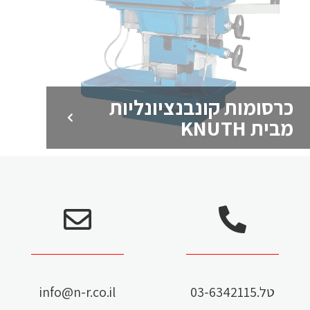
כרסומות קונבנציונליות
מבית KNUTH
זרועות מדידה מדויקות
מבית RPS
זרועות מדידה הטובות בעולם תוצרת
איטליה מבית RPS Metrology למדידה
מהירה, מדויקת וניידת של חלקים
טל.03-6342115
info@n-r.co.il
לדף המוצר >