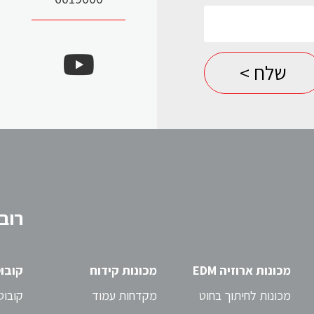
כרסומות CNC מבית
KNUTH גרמניה
כרסומות CNC מעולות מבית KNUTH
רובו
גרמניה
לדף המוצר >
מכונות ארוזיה EDM
מכונות קידוח
קובוטים 
מכונות לחיתוך בחוט
מקדחות עמוד
קובוט OB7 – ללא תכ