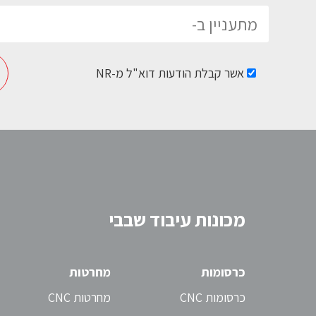
אשר קבלת הודעות דוא"ל מ-NR
Please leave this field empty.
סורקי תלת-מימד בדיוק גבוה
מבית SCANTECH
סורקי תלת מימד המתקדמים ביותר
מכונות עיבוד שבבי
בעולם מבית SCANTECH
לדף המוצר >
כרסומות
מחרטות
כרסומות CNC
מחרטות CNC