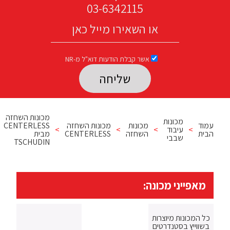
03-6342115
אשר קבלת הודעות דוא"ל מ-NR
Please leave this field empty.
מכונות השחזה
מכונות
עמוד
מכונות
מכונות השחזה
CENTERLESS
>
עיבוד
>
>
>
הבית
השחזה
CENTERLESS
מבית
שבבי
TSCHUDIN
מאפייני מכונה:
כל המכונות מיוצרות
בשווייץ בסטנדרטים