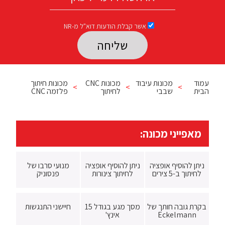
אשר קבלת הודעות דוא"ל מ-NR
Please leave this field empty.
עמוד
מכונות עיבוד
מכונות CNC
מכונות חיתוך
>
>
>
הבית
שבבי
לחיתוך
פלזמה CNC
מאפייני מכונה:
ניתן להוסיף אופציה
ניתן להוסיף אופציה
מנועי סרבו של
לחיתוך ב-5 צירים
לחיתוך צינורות
פנסוניק
בקרת גובה חותך של
מסך מגע בגודל 15
חיישני התנגשות
Eckelmann
אינץ'