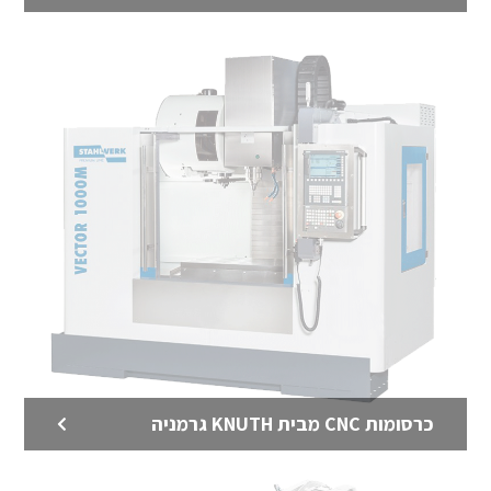
לדף המוצר >
כרסומות CNC מבית KNUTH גרמניה