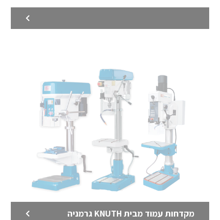
מכונות חיתוך בלייזר מבית KNUTH
מכונות CNC מתקדמות לחיתוך בלייזר לפחים, פלטות
וצינורות מבית KNUTH גרמניה – מצוידות במקור לייזר של
חברת Raycus וראש חיתוך של חברת RAYTOOLS שווייץ.
המכונות מגיעות עם מערכת להחלפה אוטומטית של
שולחנות ומצלמות לצפייה בזמן אמיתי בתהליך החיתוך בתוך
המכונה
לדף המוצר >
מקדחות עמוד מבית KNUTH גרמניה