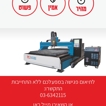
לתיאום פגישה במפעלכם ללא התחייבות
התקשרו:
03-6342115