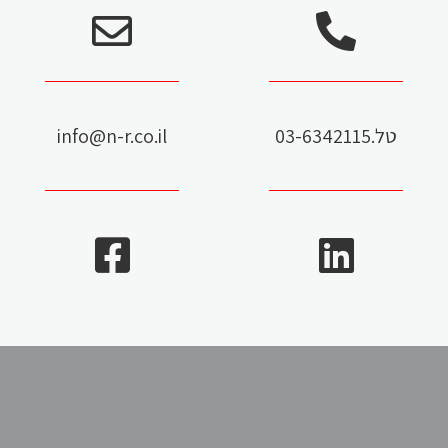
מגברים מקוריים של FANUC מיוצרים
במפעל פאנוק ביפן
לדף המוצר >
טל.03-6342115
info@n-r.co.il
קובוטים מסדרת CR מבית
FANUC