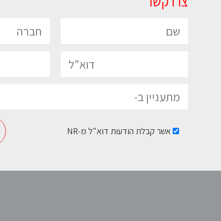
צרו קשר
כרסומת CNC
כרסומת ה-CNC הטובה בעולם מבית
FANUC יפן. כרסומת מהירה ומדויקת
לתעשייה, גם ב-5 צירים סימולנטי
לדף המוצר >
אשר קבלת הודעות דוא"ל מ-NR
Please leave this field empty.
רובוטים מבית FANUC
רובוטים תעשייתיים מבית FANUC – יצרן