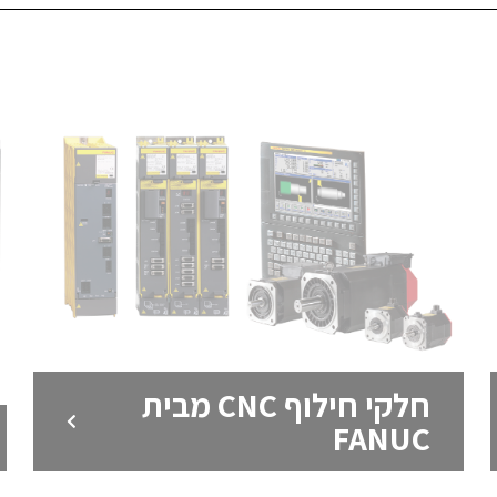
חלקי חילוף CNC מבית
FANUC