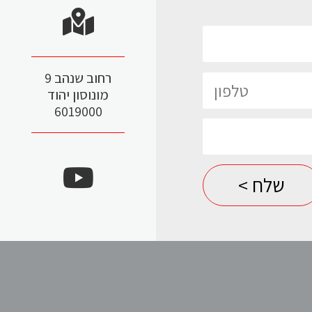
FANUC
כל סוגי חלקי החילוף של FANUC למכונות
CNC ולרובוטים בקרות
רחוב שנהב 9
לדף המוצר >
מונוסון יהוד
6019000
מכונת ארוזיה לחיתוך בחוט
– FANUC ROBOCUT