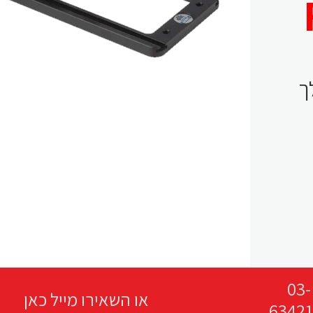
ך
03-
63421