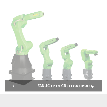
רובוטים למשטוח מבית FANUC
רובוטים למישטוח הם רובוטים שמסדרים באופן אוטומטי
קופסאות על משטחים ובכך שומרים על בריאות הגב של
העובדים
לדף המוצר >
קובוטים מסדרת CR מבית FANUC
רובוט לאריזה