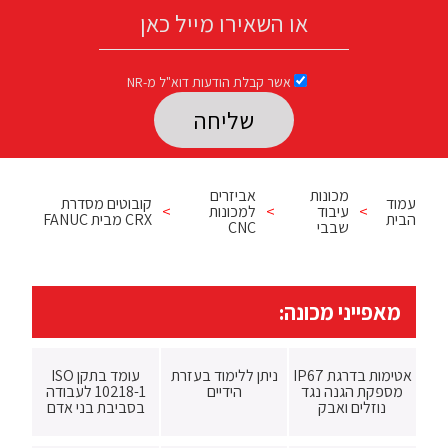
אשר קבלת הודעות דוא"ל מ-NR
Please leave this field empty.
מכונות
אביזרים
עמוד
קובוטים מסדרת
>
עיבוד
>
למכונות
>
הבית
CRX מבית FANUC
שבבי
CNC
מאפייני מכונה:
אטימות בדרגת IP67
ניתן ללימוד בעזרת
עומד בתקן ISO
מספקת הגנה נגד
הידיים
10218-1 לעבודה
נוזלים ואבק
בסביבת בני אדם