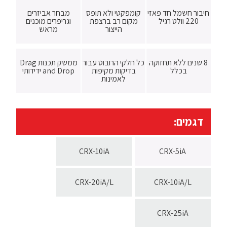
חיבור חשמל חד פאזי
קומפקטי ולא תופס
מבחר אביזרים
220 וולט רגיל
מקום רב ברצפת
וגריפרים מוכנים
הייצור
מראש
8 שנים ללא תחזוקה
כל חלקי הרובוט עבור
ממשק תכנות Drag
בכלל
בדיקות מקיפות
and Drop ידידותי
לאמינות
דגמים:
CRX-10iA
CRX-5iA
CRX-20iA/L
CRX-10iA/L
CRX-25iA