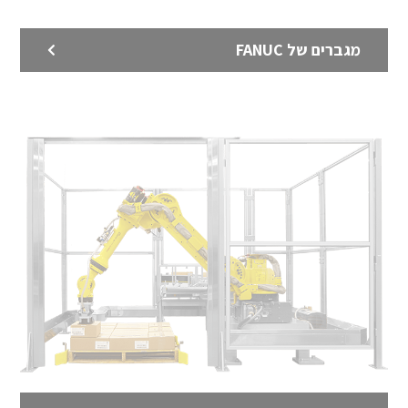
מגברים של FANUC
קובוט OB7 – ללא תכנות
קובוט ללא תכנות – OB7 – קובוט מהפכני שכל אחד
במפעל יכול ללמד
לדף המוצר >