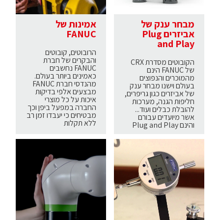
מבחר ענק של
אמינות של
אביזרים Plug
FANUC
and Play
הרובוטים, קובוטים
והבקרים של חברת
הקובוטים מסדרת CRX
FANUC נחשבים
של FANUC הינם
כאמינים ביותר בעולם.
מהמוכרים והנפוצים
מהנדסי חברת FANUC
בעולם וישנו מבחר ענק
מבצעים אלפי בדיקות
של אביזרים כגון גריפרים,
איכות על כל מוצרי
חליפות הגנה, מערכות
החברה במפעל ביפן וכך
להובלת כבלים ועוד...
מבטיחים כי יעבדו זמן רב
אשר מיועדים עבורם
ללא תקלות
והינם Plug and Play