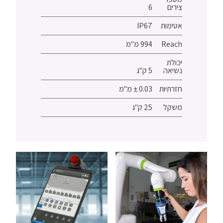
צירים
6
אטימות
IP67
Reach
994 מ"מ
יכולת
נשיאה
5 ק"ג
חזרתיות
0.03 ± מ"מ
משקל
25 ק"ג