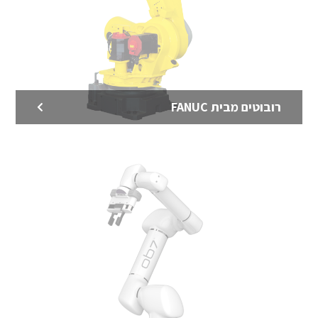
רובוטים מבית FANUC