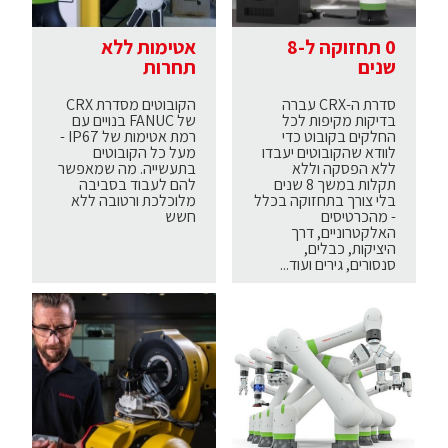
0 תחזוקה ל-8
אטימות ללא
שנים
תחרות
סדרת ה-CRX עברה
הקובוטים מסדרת CRX
בדיקות מקיפות לכל
של FANUC בנויים עם
החלקים בקובוט כדי
רמת אטימות של IP67 -
לוודא שהקובוטים יעבדו
מעל כל הקובוטים
ללא הפסקה וללא
בתעשייה. מה שמאפשר
תקלות במשך 8 שנים
להם לעבוד בסביבה
בלי צורך בתחזוקה בכלל
מלוכלכת ורטובה ללא
- מהכרטיסים
חשש
האלקטרוניים, דרך
היציקות, כבלים,
סנסורים, גירים ועוד...