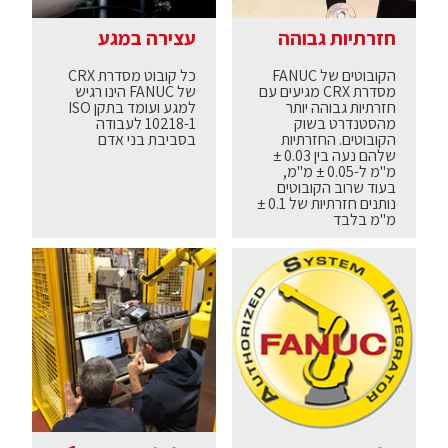
חזרתיות גבוהה
עצירה במגע
הקובוטים של FANUC
כל קובוט מסדרת CRX
מסדרת CRX מגיעים עם
של FANUC הינו רגיש
חזרתיות גבוהה יותר
למגע ועומד בתקן ISO
מהסטנדרט בשוק
10218-1 לעבודה
הקובוטים. החזרתיות
בסביבת בני אדם
שלהם נעה בין 0.03 ±
מ"מ ל-0.05 ± מ"מ,
בעוד שרוב הקובוטים
נותנים חזרתיות של 0.1 ±
מ"מ בלבד