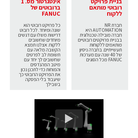
בניית פרויקט
אינטגרטור מס. 1
רובוטי מותאם
ברובוטים של
ללקוח
FANUC
חברת NR
כל פרויקט רובוטי הוא
AUTOMATION היא
שונה ומיוחד. לכל רובוט
חברה מובילה טכנולוגית
דרישות משלו עם דגשים
בבניית פרויקטים רובוטיים
מיוחדים שחשובים
מותאמים ללקוחות
ללקוח. אצלנו תמצא
תעשייתיים. בחברה ניסיון
הקשבה מלאה עם
של 40 שנה עם מערכות
תשומת לב לפרטים
FANUC מכל הסוגים
שחשובים לך יחד עם
מיטב המהנדסים
והמוחות כדי לתכנן נכון
את הפרויקט הרובוטי כך
שיעבוד בלי הפסקה
בשבילך