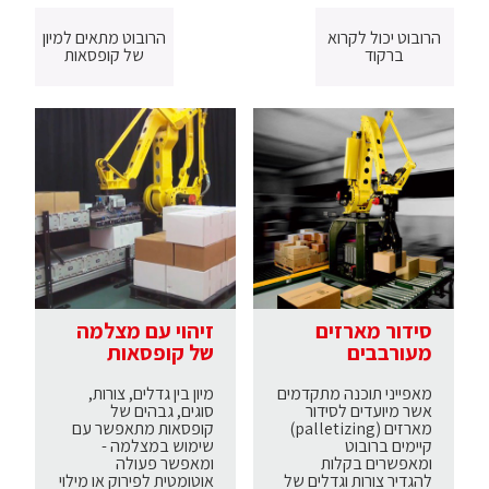
הרובוט יכול לקרוא
הרובוט מתאים למיון
ברקוד
של קופסאות
סידור מארזים
זיהוי עם מצלמה
מעורבבים
של קופסאות
מאפייני תוכנה מתקדמים
מיון בין גדלים, צורות,
אשר מיועדים לסידור
סוגים, גבהים של
מארזים (palletizing)
קופסאות מתאפשר עם
קיימים ברובוט
שימוש במצלמה -
ומאפשרים בקלות
ומאפשר פעולה
להגדיר צורות וגדלים של
אוטומטית לפירוק או מילוי