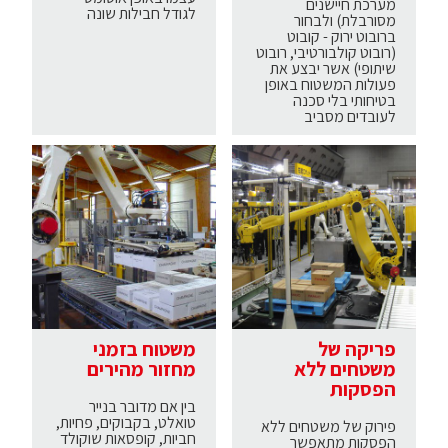
מערכת חיישנים
לגודל חבילות שונה
מסורבלת) ולבחור
ברובוט ירוק - קובוט
(רובוט קולבורטיבי, רובוט
שיתופי) אשר יבצע את
פעולות המשטוח באופן
בטיחותי בלי סכנה
לעובדים מסביב
פריקה של
משטוח בזמני
משטחים ללא
מחזור מהירים
הפסקות
בין אם מדובר בנייר
טואלט, בקבוקים, פחיות,
פירוק של משטחים ללא
חביות, קופסאות שוקולד
הפסקות מתאפשר