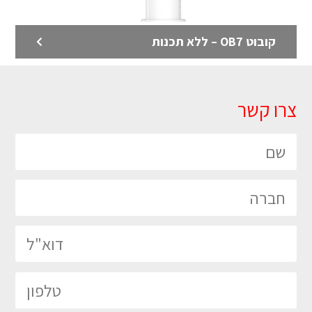
קובוט OB7 – ללא תכנות
קובוטים מסדרת CR מבית FANUC
צרו קשר
קובוט הוא רובוט שיתופי המיועד לעבודה לצד בני אדם והוא
בטיחותי לחלוטין ללא צורך בגדר
לדף המוצר >