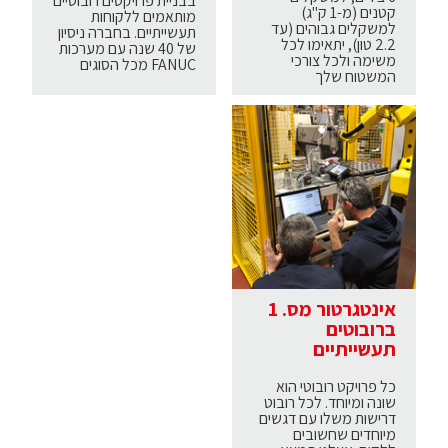
בבניית פרויקטים רובוטיים
קטנים (מ-1 ק"ג)
מותאמים ללקוחות
למשקלים גבוהים (עד
תעשייתיים. בחברה ניסיון
2.2 טון), יתאימו לכל
של 40 שנה עם מערכות
משימה ולכל צורכי
FANUC מכל הסוגים
המשטוח שלך
אינטגרטור מס. 1
ברובוטים
תעשייתיים
כל פרויקט רובוטי הוא
שונה ומיוחד. לכל רובוט
דרישות משלו עם דגשים
מיוחדים שחשובים