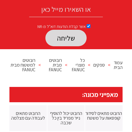
אשר קבלת הודעות דוא"ל מ-NR
Please leave this field empty.
כל
רובוטים
רובוטים
עמוד
>
ספקים
>
מוצרי
>
מבית
>
למשטוח מבית
הבית
FANUC
FANUC
FANUC
מאפייני מכונה:
הרובוט מתאים לסידור
הרובוט יכול להוסיף
הרובוט מתאים
קופסאות על משטח
נייר מפריד בין כל
לעבודה עם מצלמה
שכבה