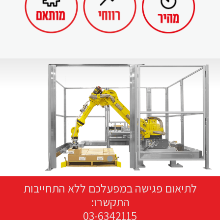
לתיאום פגישה במפעלכם ללא התחייבות
התקשרו:
03-6342115