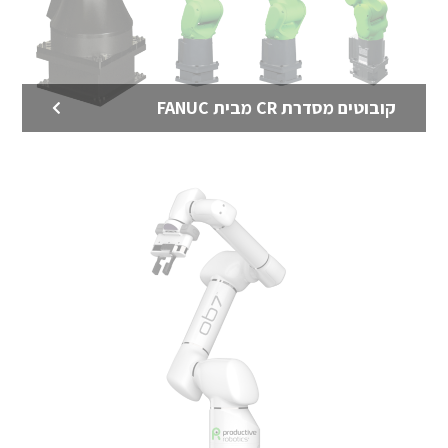
קובוטים מסדרת CR מבית FANUC
רובוטים מבית FANUC
רובוטים תעשייתיים מבית FANUC – יצרן הרובוטים
התעשייתיים הגדול בעולם.
לדף המוצר >