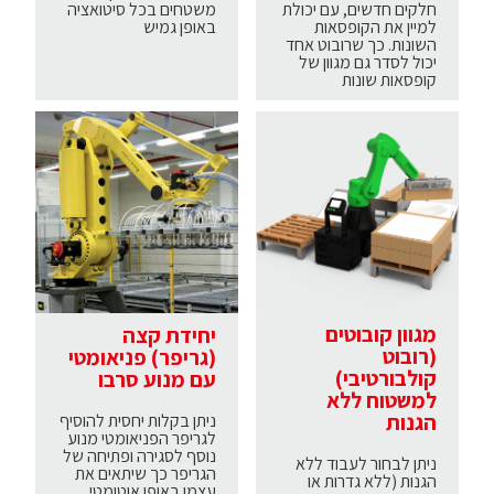
חלקים חדשים, עם יכולת
משטחים בכל סיטואציה
למיין את הקופסאות
באופן גמיש
השונות. כך שרובוט אחד
יכול לסדר גם מגוון של
קופסאות שונות
מגוון קובוטים
יחידת קצה
(רובוט
(גריפר) פניאומטי
קולבורטיבי)
עם מנוע סרבו
למשטוח ללא
הגנות
ניתן בקלות יחסית להוסיף
לגריפר הפניאומטי מנוע
נוסף לסגירה ופתיחה של
ניתן לבחור לעבוד ללא
הגריפר כך שיתאים את
הגנות (ללא גדרות או
עצמו באופן אוטומטי