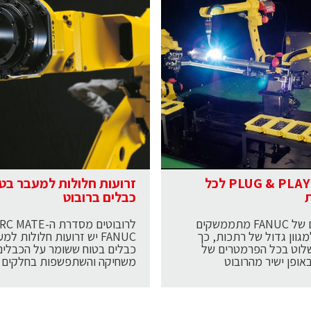
ממשק PLUG & PLAY לכל
זרועות חלולות למעבר בט
כבלים ברובוט
הרובוטים של FANUC מתממשקים
גוון גדול של רתכות, כך
FANUC יש זרועות חלולות למ
שלוט בכל הפרמטרים של
כבלים בטוח ששומר על הכבלים
ופן ישיר מהרובוט
משחיקה והשתפשפות בחלקים חי